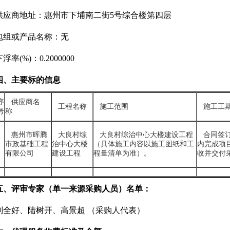
供应商地址：惠州市下埔南二街5号综合楼第四层
包组或产品名称：无
浮率(%)：0.2000000
四、主要标的信息
序
供应商名
工程名称
施工范围
施工工
号
称
惠州市晖腾
大良村综
大良村综治中心大楼建设工程
合同签订
1
市政基础工程
治中心大楼
（具体施工内容以施工图纸和工
内完成项
有限公司
建设工程
程量清单为准）。
收并交付
五、评审专家（单一来源采购人员）名单：
刘全好、陆树开、高景超 （采购人代表）