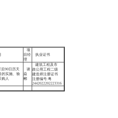
项
期
目经
执业证书
理
建筑工程及市
后90日历天
谢
政公用工程二级
目的实施、验
焱
建造师注册证书
采购人
郴
注册编号:粤
2442022202223316