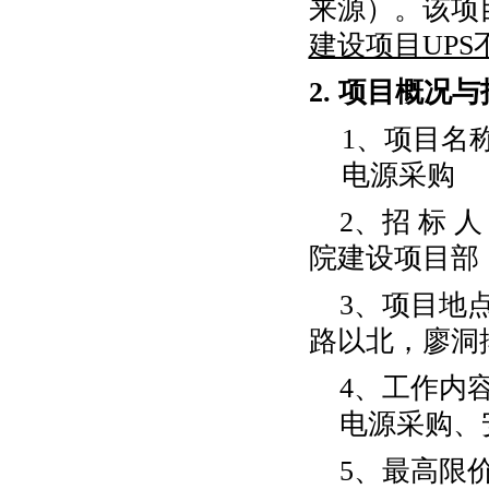
来
源
）
。
该
项
建设项目
UP
2.
项目概况与
1
、项目名
电源采购
2
、招
标
人
院建设项目部
3
、项目地
路以北，廖洞
4、工作内
电源采购、
5、
最高
限