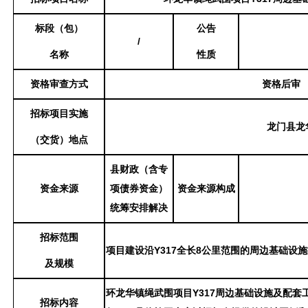
标段（包）
公告
/
名称
性质
资格审查方式
资格后审
招标项目实施
龙门县
龙
（交货）地点
县财政（含专
资金来源
项债券资金）
资金来源构成
统筹安排解决
招标范围
项目建设沿
Y317全长8公里范围的周边基础设
及规模
环龙华镇绳武围项目
Y317周边基础设施及配套
招标内容