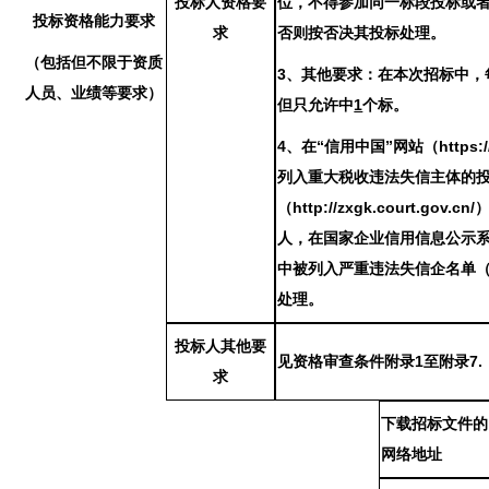
投标人资格要
位，不得参加同一标段投标或
投标资格能力要求
求
否则按否决其投标处理。
（包括但不限于资质
3、其他要求：在本次招标中，
人员、业绩等要求）
但只允许中
1
个标。
4
、
在
“信用中国”网站（https://w
列入重大税收违法失信主体的
（http://zxgk.court.g
人，在国家企业信用信息公示系统（htt
中被列入严重违法失信企名单
处理。
投标人其他要
见资格审查条件附录
1至附录7.
求
下载招标文件的
网络地址