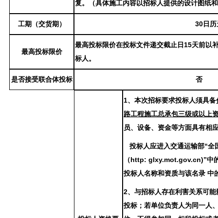
复。（具体施工内容以招标人提供的设计图纸
工期（交货期）
3
0日历
最高投标限价在投标文件递交截止日
15天前以
最高投标限价
标人
。
是否接受联合体投标
否
1、
本次招标要求投标人须具备
路工程施工总承包三级
或
以上
员、设备、资金等方面具有相
投标人应进入交通运输部
“全
（http: glxy.mot.gov
投标人名称和资质与该名录 中
2、
与招标人存在利害关系可能
投标；若单位负责人为同一人