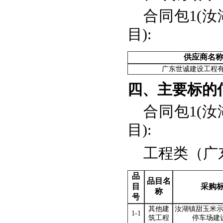
合同包1(
目):
供应商名
广东世诚建设工程
四、主要标的
合同包1(
目):
工程类（广
品
品目名
目
采购
称
号
其他建
汝湖镇甜玉米
1-1
筑工程
停车场建