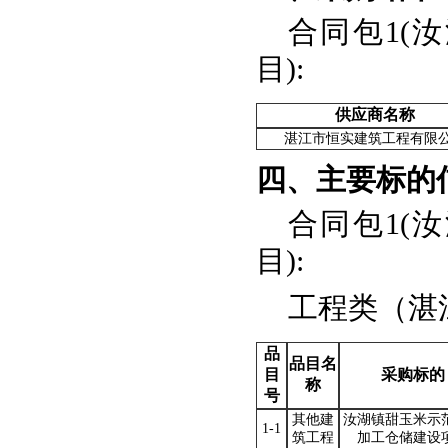
合同包1(
目):
供应商名称
湛江市恒实建筑工程有限
四、主要标的
合同包1(
目):
工程类（湛
品
品目名
目
采购标的
称
号
其他建
汝湖镇甜玉米示
1-1
筑工程
加工仓储建设