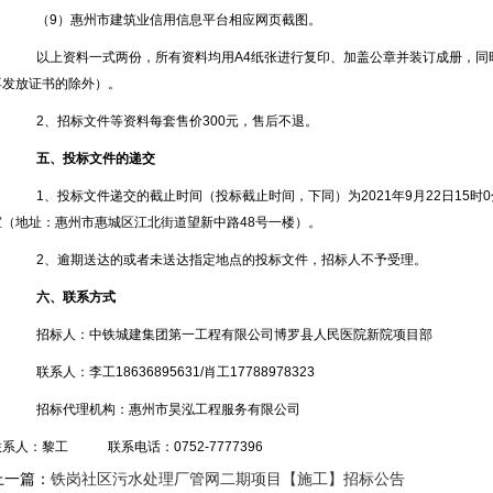
（
9）惠州市建筑业信用信息平台相应网页截图。
以上资料一式两份，所有资料均用
A4纸张进行复印、加盖公章并装订成册，
再发放证书的除外）。
2、招标文件等资料每套售价300元，售后不退。
五、投标文件的递交
1、投标文件递交的截止时间（投标截止时间，下同）为2021年9月22日15
室（地址：惠州市惠城区江北街道望新中路48号一楼）。
2、逾期送达的或者未送达指定地点的投标文件，招标人不予受理。
六、
联系方式
招标人：中铁城建集团第一工程有限公司博罗县人民医院新院项目部
联系人：李工
18636895631/肖工17788978323
招标代理机构：惠州市昊泓工程服务有限公司
联系人：黎工
联系电话：
0752-7777396
上一篇：
铁岗社区污水处理厂管网二期项目【施工】招标公告