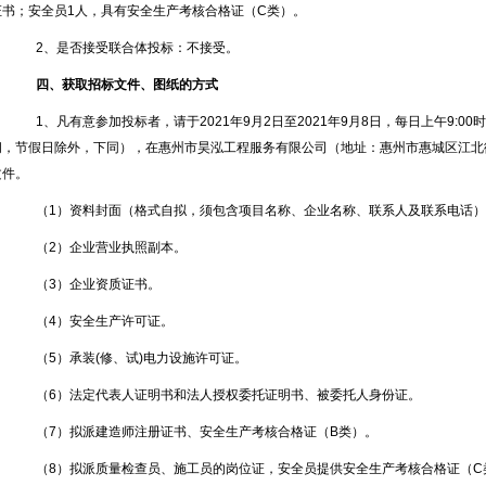
证书；安全员1人，具有安全生产考核合格证（C类）。
2、是否接受联合体投标：不接受。
四、获取招标文件、图纸的方式
1、凡有意参加投标者，请于2021年9月2日至2021年9月8日，每日上午9:00时至
间，节假日除外，下同），在惠州市昊泓工程服务有限公司（地址：惠州市惠城区江北
文件。
（
1）资料封面（格式自拟，须包含项目名称、企业名称、联系人及联系电话
（
2）企业营业执照副本。
（
3）企业资质证书。
（
4）安全生产许可证。
（
5）承装(修、试)电力设施许可证。
（
6）法定代表人证明书和法人授权委托证明书、被委托人身份证。
（
7）拟派建造师注册证书、安全生产考核合格证（B类）。
（
8）拟派质量检查员、施工员的岗位证，安全员提供安全生产考核合格证（C