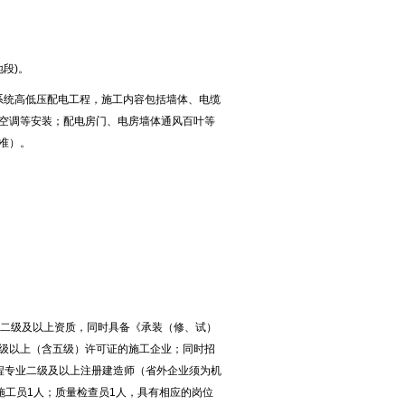
段)。
V系统高低压配电工程，施工内容包括墙体、电缆
空调等安装；配电房门、电房墙体通风百叶等
准）。
包二级及以上资质，同时具备《承装（修、试）
级以上（含五级）许可证的施工企业；同时招
程专业二级及以上注册建造师（省外企业须为机
施工员1人；质量检查员1人，具有相应的岗位