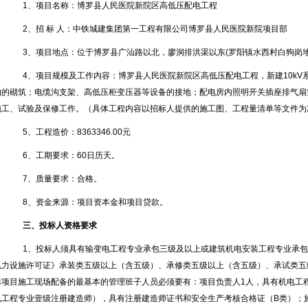
1、项目名称：博罗县人民医院新院区高低压配电工程
2、招 标 人：
中铁城建集团第一工程有限公司博罗县人民医院新院项目部
3、项目地点：位于博罗县广汕路以北，廖洞排洪渠以东(罗阳镇水西村白狗岗地
4、项目规模及工作内容：博罗县人民医院新院区高低压配电工程，新建10k
沟的砌筑；电缆沟支架、高低压柜变压器等设备的接地；配电房内照明开关插座排气扇
施工、试验及保修工作。（具体工程内容以招标人提供的施工图、工程量清单等文件为
5、工程造价：8363346.00元
6、工期要求：60日历天。
7、质量要求：合格。
8、资金来源：
项目资本金和项目贷款
。
三、投标人资格要求
1、投标人须具有输变电工程专业承包三级及以上或建筑机电安装工程专业承
电力设施许可证》承装类五级以上（含五级）、承修类五级以上（含五级）、承试类五
标项目施工现场配备的最基本的管理班子人员必须要有：项目负责人1人，具有机电工
电工程专业壹级注册建造师），具有注册建造师证书和安全生产考核合格证（B类）；