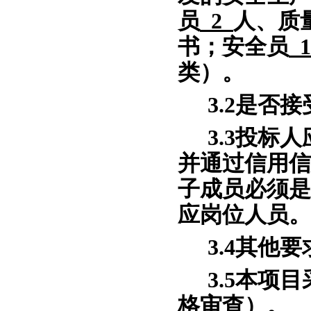
员
2
人、质
书；安全员
1
类）。
3.
2
是否接
3.
3
投标人
并通过信用信
子成员必须是
应岗位人员。
3.
4
其他要
3.
5
本项目
格审查）。