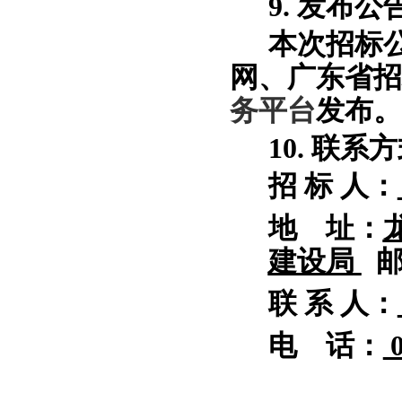
9. 发布
本次招标
网、广东省招
务平台
发布。
10. 联系
招
标
人：
地
址：
建设局
联
系
人：
电
话：
0