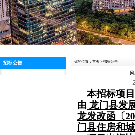
你的位置：首页 > 招标公告
招标公告
风
本招标项目
由
龙门县发
龙发改
函〔
20
门县住房和城